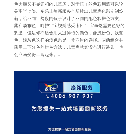
色大胆又不显违和的儿童房，对于孩子的色彩启蒙可以说
是事半功倍。多乐士焕新服务全新推出儿童房色彩定制焕
新，给不同年龄段的孩子设计了不同的配色和拼色方案。
柔和淡雅色，呵护宝宝视觉感受 初生宝宝虽然需要色彩的
刺激，但是却不适合用太过鲜艳的颜色，像浅粉色、浅蓝
色、浅灰色这样的浅色系是非常不错的选择。两两组合并
采用上下分色的拼色方法，儿童房就算没有进行装饰，也
会立马变得丰富起来。...