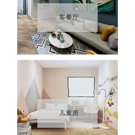
客餐厅
儿童房