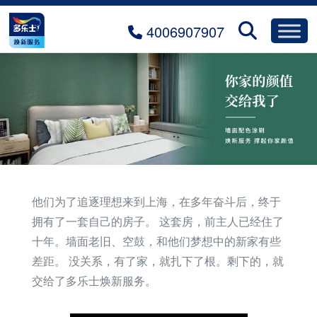
4006907907
他们为了追逐理想来到上海，在多年奋斗后，终于
拥有了一套自己的房子。 这套房，前主人已经住了
十年。墙面老旧、空鼓，和他们梦想中的新家有些
差距。 没关系，有了家，就扎下了根。剩下的，就
交给了多乐士焕新服务。