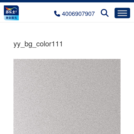
4006907907
yy_bg_color111