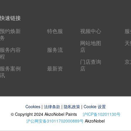
快速链接
预约焕新
特色服
视频中心
服
务
网站地图
天
服务内容
服务流
店
程
门店查询
京
服务案例
最新资
店
讯
Cookies
|
法律条款
|
隐私政策
|
Cookie 设置
© Copyright 2024 AkzoNobel Paints
沪ICP备10201130号
沪公网安备31011702000889号
AkzoNobel