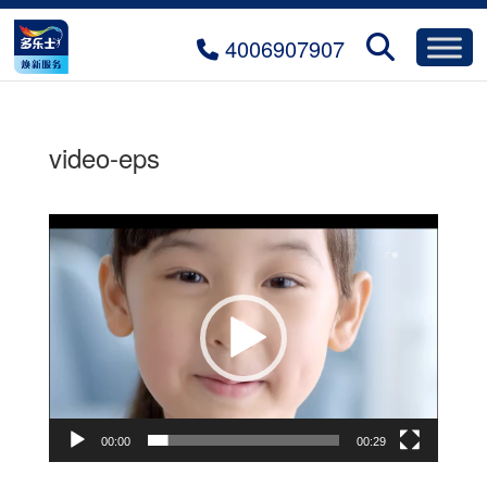
4006907907
video-eps
Video
Player
00:00
00:29