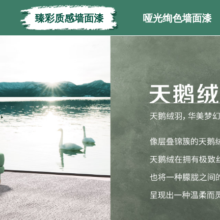
臻彩质感墙面漆
哑光绚色墙面漆