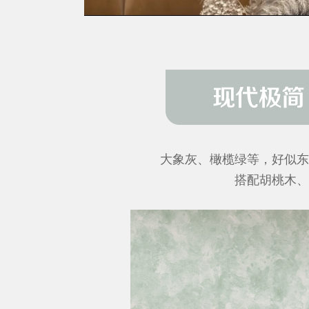
和感；
光泽雅致，纹理婉转层
浓郁的
搭配带有黄