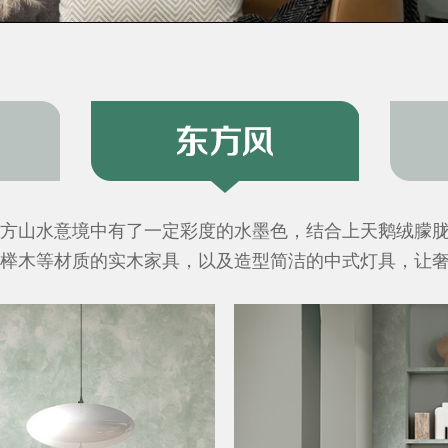
叠的天鹅绒，赋予轻柔的淡金、银白、肤粉，与法式轻奢
松石绿、迷雾蓝、奶咖色调，应用于带有欧式石膏线条
铜、大理石材质的家具、天鹅绒面料软包，彰显更为内敛