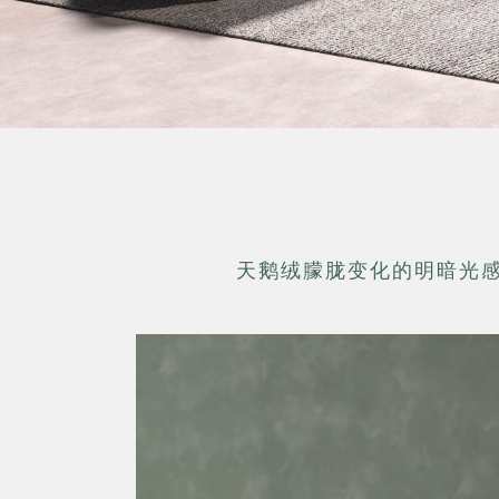
天鹅绒朦胧变化的明暗光