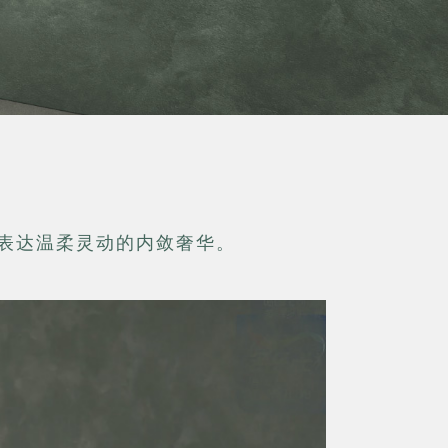
表达温柔灵动的内敛奢华。