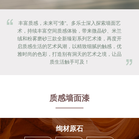
丰富质感，未来可“漆”。多乐士深入探索墙面艺
术，持续丰富空间质感体验，带来微晶砂、米兰
绒和粉雾磨砂三款全新臻彩系列艺术漆，再度开
启质感生活的艺术风潮，以精致细腻的触感，优
雅时尚的色彩，打造别有洞天的艺术之境，让品
质生活触手可及！
质感墙面漆
绚材原石