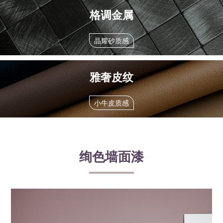
格调金属
晶耀砂质感
雅奢皮纹
小牛皮质感
绚色墙面漆