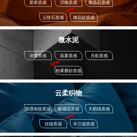
星翠质感
浮雕质感
雅晶石质感
云纹石质感
微晶砂质感
微水泥
沐雪质感
岚雾质感
月影质感
粉雾磨砂质感
云柔织物
肌理布纹质感
肤感绒质感
天鹅绒质感
丝绒质感
米兰绒质感