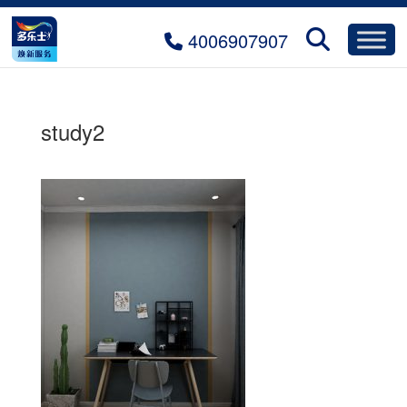
4006907907
study2