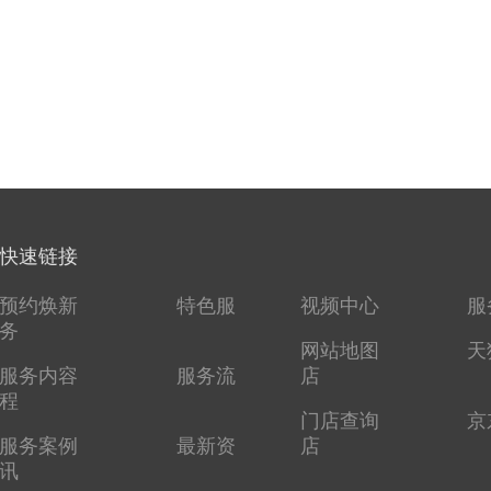
快速链接
预约焕新
特色服
视频中心
服
务
网站地图
天
服务内容
服务流
店
程
门店查询
京
服务案例
最新资
店
讯