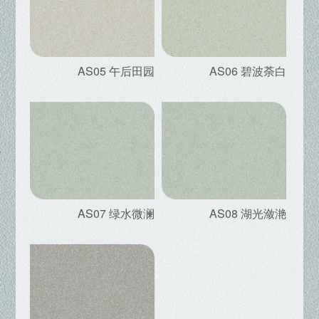
AS05 午后田园
AS06 碧波荼白
AS07 绿水微澜
AS08 湖光潋滟