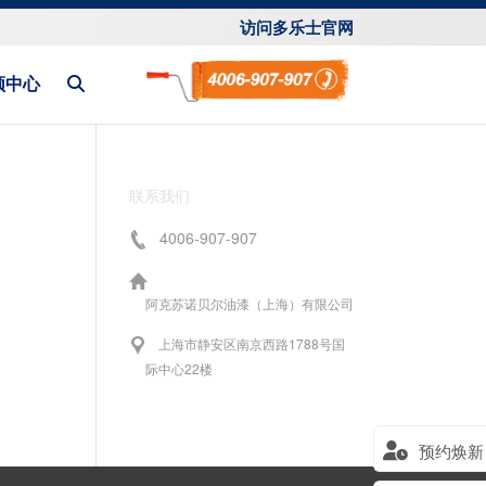
访问多乐士官网
频中心
联系我们
4006-907-907
阿克苏诺贝尔油漆（上海）有限公司
上海市静安区南京西路1788号国
际中心22楼
预约焕新