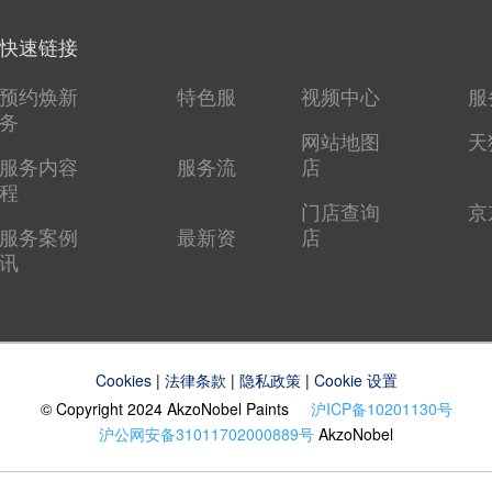
快速链接
预约焕新
特色服
视频中心
服
务
网站地图
天
服务内容
服务流
店
程
门店查询
京
服务案例
最新资
店
讯
Cookies
|
法律条款
|
隐私政策
|
Cookie 设置
© Copyright 2024 AkzoNobel Paints
沪ICP备10201130号
沪公网安备31011702000889号
AkzoNobel