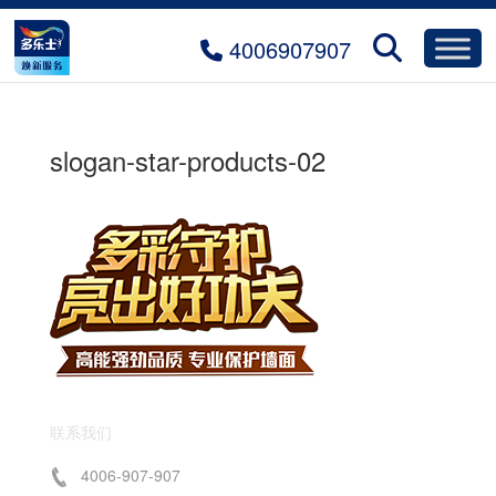
4006907907
slogan-star-products-02
联系我们
4006-907-907