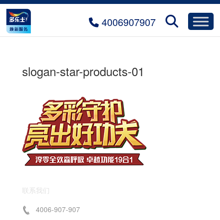
4006907907
slogan-star-products-01
联系我们
4006-907-907