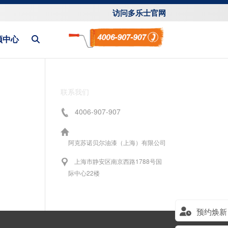
访问多乐士官网
频中心
联系我们
4006-907-907
阿克苏诺贝尔油漆（上海）有限公司
上海市静安区南京西路1788号国
际中心22楼
预约焕新