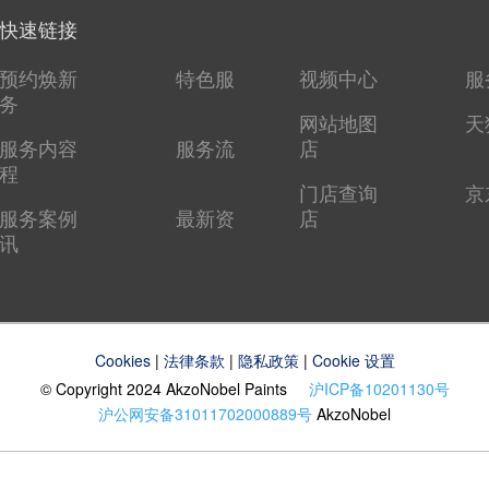
快速链接
预约焕新
特色服
视频中心
服
务
网站地图
天
服务内容
服务流
店
程
门店查询
京
服务案例
最新资
店
讯
Cookies
|
法律条款
|
隐私政策
|
Cookie 设置
© Copyright 2024 AkzoNobel Paints
沪ICP备10201130号
沪公网安备31011702000889号
AkzoNobel