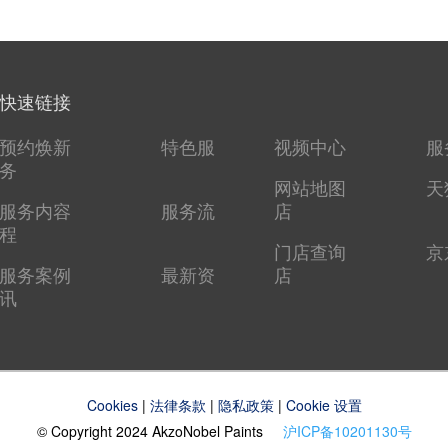
快速链接
预约焕新
特色服
视频中心
服
务
网站地图
天
服务内容
服务流
店
程
门店查询
京
服务案例
最新资
店
讯
Cookies
|
法律条款
|
隐私政策
|
Cookie 设置
© Copyright 2024 AkzoNobel Paints
沪ICP备10201130号