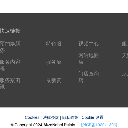
快速链接
预约焕新
特色服
视频中心
服
务
网站地图
天
服务内容
服务流
店
程
门店查询
京
服务案例
最新资
店
讯
Cookies
|
法律条款
|
隐私政策
|
Cookie 设置
© Copyright 2024 AkzoNobel Paints
沪ICP备10201130号