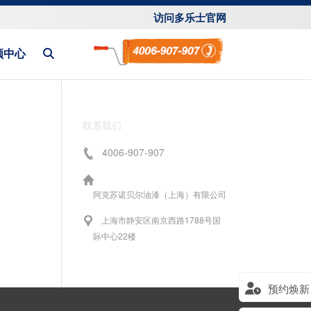
访问多乐士官网
频中心
联系我们
4006-907-907
阿克苏诺贝尔油漆（上海）有限公司
上海市静安区南京西路1788号国
际中心22楼
预约焕新