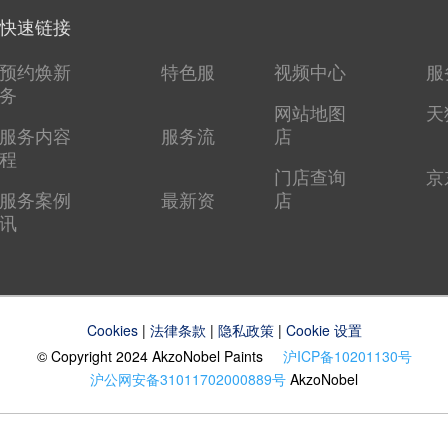
快速链接
预约焕新
特色服
视频中心
服
务
网站地图
天
服务内容
服务流
店
程
门店查询
京
服务案例
最新资
店
讯
Cookies
|
法律条款
|
隐私政策
|
Cookie 设置
© Copyright 2024 AkzoNobel Paints
沪ICP备10201130号
沪公网安备31011702000889号
AkzoNobel