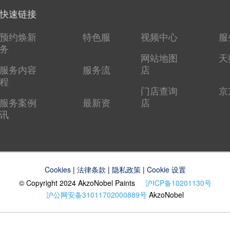
快速链接
预约焕新
特色服
视频中心
服
务
网站地图
天
服务内容
服务流
店
程
门店查询
京
服务案例
最新资
店
讯
Cookies
|
法律条款
|
隐私政策
|
Cookie 设置
© Copyright 2024 AkzoNobel Paints
沪ICP备10201130号
沪公网安备31011702000889号
AkzoNobel