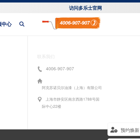
访问多乐士官网
频中心
联系我们
4006-907-907
阿克苏诺贝尔油漆（上海）有限公司
上海市静安区南京西路1788号国
际中心22楼
预约焕新