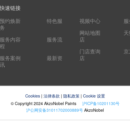
快速链接
预约焕新
特色服
视频中心
服
务
网站地图
天
服务内容
服务流
店
程
门店查询
京
服务案例
最新资
店
讯
Cookies
|
法律条款
|
隐私政策
|
Cookie 设置
© Copyright 2024 AkzoNobel Paints
沪ICP备10201130号
沪公网安备31011702000889号
AkzoNobel