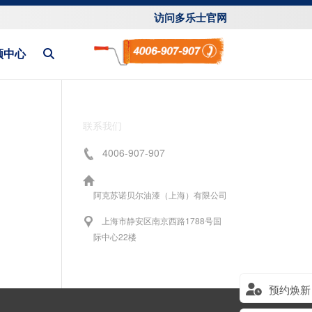
访问多乐士官网
频中心
联系我们
4006-907-907
阿克苏诺贝尔油漆（上海）有限公司
上海市静安区南京西路1788号国
际中心22楼
预约焕新