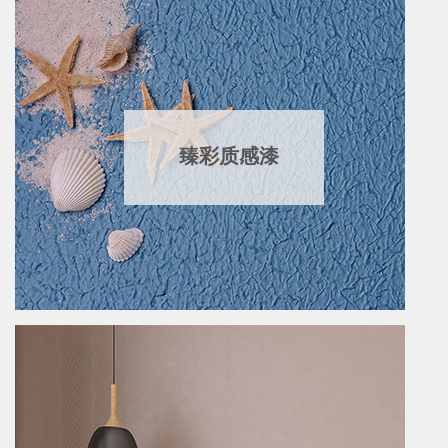
臻彩质感漆