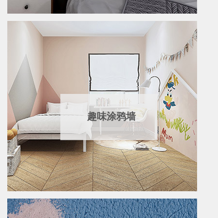
趣味涂鸦墙