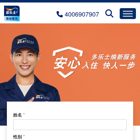
4006907907
预约焕新
1.0.
*
姓名
预
约
焕
*
性别