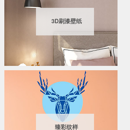
3D刷漆壁纸
臻彩纹样