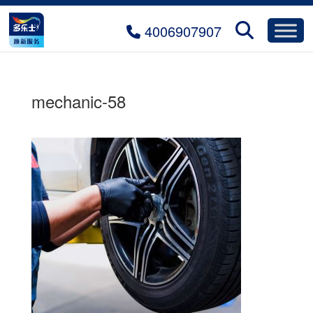
4006907907
mechanic-58