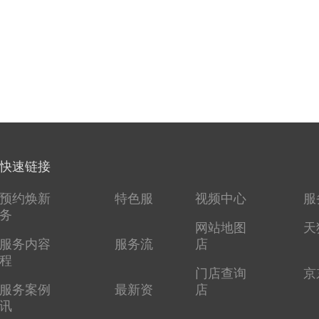
快速链接
预约焕新
特色服
视频中心
服
务
网站地图
天
服务内容
服务流
店
程
门店查询
京
服务案例
最新资
店
讯