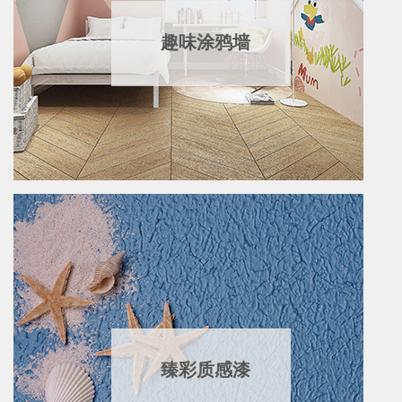
趣味涂鸦墙
臻彩质感漆