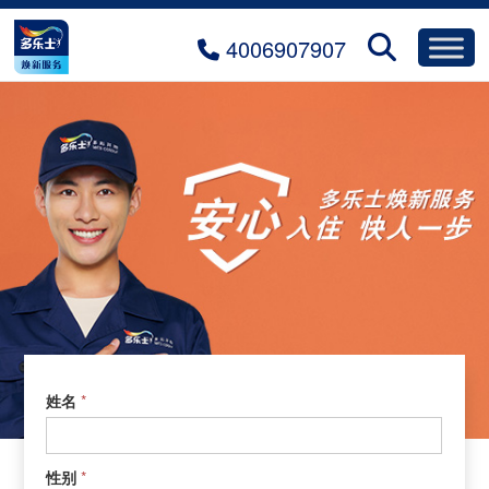
4006907907
预约焕新
1.0.
*
姓名
预
约
焕
*
性别