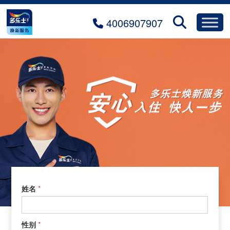
4006907907
预约焕新
1.0.
*
姓名
预
约
焕
*
性别