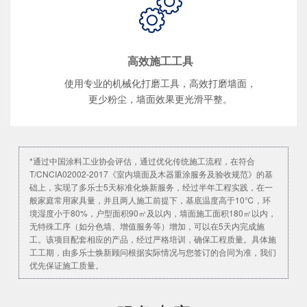
高效施工工具
使用专业的机械化打磨工具，高效打磨墙面，
更少粉尘，墙面效果更光滑平整。
*通过中国涂料工业协会评估，通过优化传统施工流程，在符合
T/CNCIA02002-2017《室内墙面及木器重涂服务及验收规范》的基
础上，实现了多乐士5天标准化焕新服务，经过半年工程实践，在一
般家庭常用家具量，并且两人施工前提下，基底温度高于10℃，环
境湿度小于80%，户型面积90㎡及以内，墙面施工面积180㎡以内，
无特殊工序（如分色墙、增值服务等）增加，可以在5天内完成施
工。该项目配套相应的产品，经过严格培训，确保工程质量。具体施
工工期，由多乐士焕新顾问根据实际情况与您签订的合同为准，我们
优先保证施工质量。