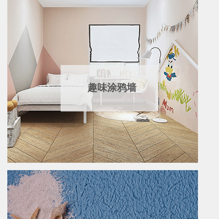
趣味涂鸦墙