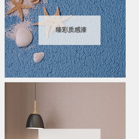
臻彩质感漆