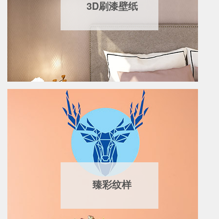
3D刷漆壁纸
臻彩纹样