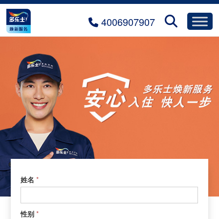
4006907907
预约焕新
1.0.
*
姓名
预
约
焕
*
性别