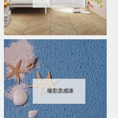
臻彩质感漆