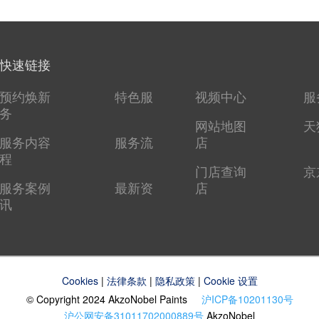
快速链接
预约焕新
特色服
视频中心
服
务
网站地图
天
服务内容
服务流
店
程
门店查询
京
服务案例
最新资
店
讯
Cookies
|
法律条款
|
隐私政策
|
Cookie 设置
© Copyright 2024 AkzoNobel Paints
沪ICP备10201130号
沪公网安备31011702000889号
AkzoNobel