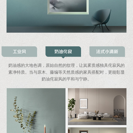
奶油感的大地色调，原始自然的纹理，让岚雾质感独具侘寂风的
素净特质。当与原木、藤编等天然质感的家具搭配时，更能彰显
奶油侘寂风的平和与宁静。