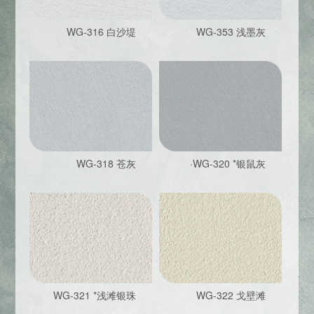
WG-316 白沙堤
WG-353 浅墨灰
WG-318 苍灰
·WG-320 *银鼠灰
WG-321 *浅滩银珠
WG-322 戈壁滩