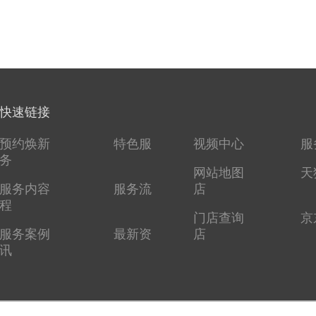
快速链接
预约焕新
特色服
视频中心
服
务
网站地图
天
服务内容
服务流
店
程
门店查询
京
服务案例
最新资
店
讯