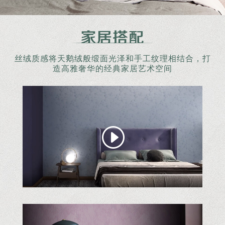
丝绒质感将天鹅绒般缎面光泽和手工纹理相结合，打
造高雅奢华的经典家居艺术空间