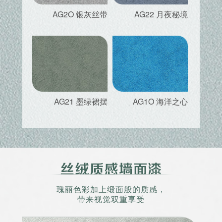
AG2O 银灰丝带
AG22 月夜秘境
AG21 墨绿裙摆
AG1O 海洋之心
瑰丽色彩加上缎面般的质感，
带来视觉双重享受