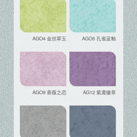
AGO4 金丝翠玉
AGO5 孔雀蓝釉
AGO9 蔷薇之恋
AG12 紫鸢徽章