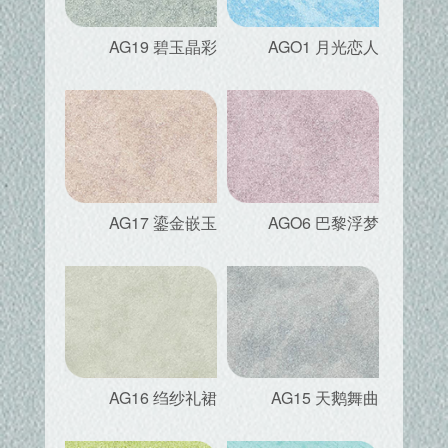
AG19 碧玉晶彩
AGO1 月光恋人
AG17 鎏金嵌玉
AGO6 巴黎浮梦
AG16 绉纱礼裙
AG15 天鹅舞曲