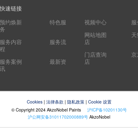
快速链接
预约焕新
特色服
视频中心
服
务
网站地图
天
服务内容
服务流
店
程
门店查询
京
服务案例
最新资
店
讯
Cookies
|
法律条款
|
隐私政策
|
Cookie 设置
© Copyright 2024 AkzoNobel Paints
沪ICP备10201130号
沪公网安备31011702000889号
AkzoNobel