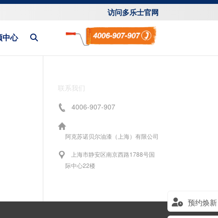
访问多乐士官网
频中心
联系我们
4006-907-907
阿克苏诺贝尔油漆（上海）有限公司
上海市静安区南京西路1788号国
际中心22楼
预约焕新