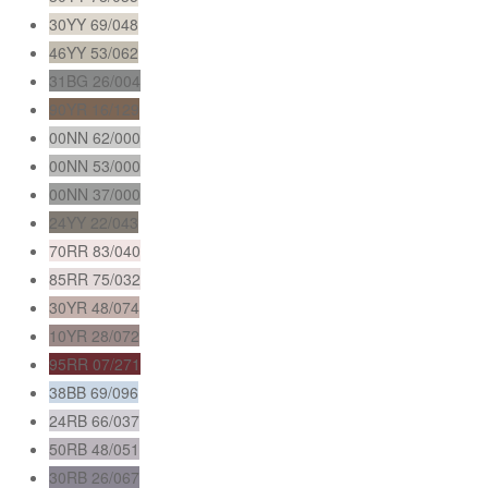
30YY 69/048
46YY 53/062
31BG 26/004
90YR 16/129
00NN 62/000
00NN 53/000
00NN 37/000
24YY 22/043
70RR 83/040
85RR 75/032
30YR 48/074
10YR 28/072
95RR 07/271
38BB 69/096
24RB 66/037
50RB 48/051
30RB 26/067