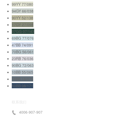
99YY 77/080
94GY 66/038
90YY 52/138
17GY 27/098
07GG 07/143
69BG 77/076
47BB 74/091
70BG 56/061
23RB 76/036
90BG 72/063
10BB 55/065
18BB 18/075
50BB 08/171
联系我们
4006-907-907