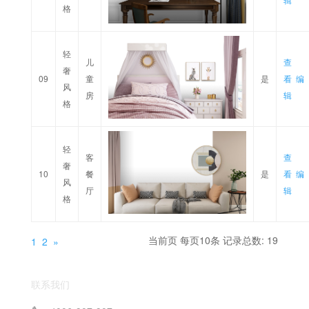
格
轻
儿
查
奢
09
童
是
看
编
风
房
辑
格
轻
客
查
奢
10
餐
是
看
编
风
厅
辑
格
当前页 每页10条 记录总数: 19
1
2
»
联系我们