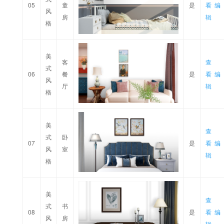
05
童
是
看
编
风
房
辑
格
美
客
查
式
06
餐
是
看
编
风
厅
辑
格
美
查
式
卧
07
是
看
编
风
室
辑
格
美
查
式
书
08
是
看
编
风
房
辑