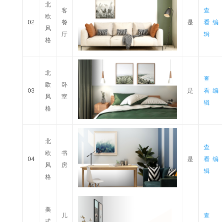
北
客
查
欧
02
餐
是
看
编
风
厅
辑
格
北
查
欧
卧
03
是
看
编
风
室
辑
格
北
查
欧
书
04
是
看
编
风
房
辑
格
美
儿
查
式