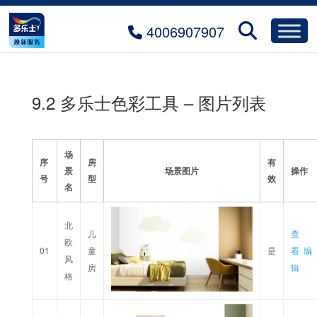
4006907907
9.2 多乐士色彩工具 – 图片列表
场
序
房
有
景
场景图片
操作
号
型
效
名
北
儿
查
欧
01
童
是
看
编
风
房
辑
格