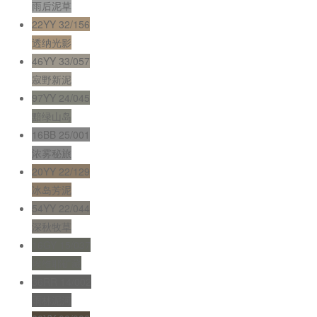
雨后泥草
22YY 32/156
透纳光影
46YY 33/057
寂野新泥
97YY 24/045
黯绿山岛
16BB 25/001
浓雾秘旅
20YY 22/129
冰岛芳泥
54YY 22/044
深秋牧草
16GY 15/037
埃维耶矿藏
36RR 14/002
雨林泥河