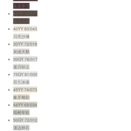
浆果季节
48YR 09/077
候鸟沼地
40YY 83/043
贝壳沙滩
30YY 72/018
灰绒天鹅
30GY 76/017
庞贝轻尘
75GY 81/005
芬兰冰崖
45YY 74/073
象牙雕刻
44YY 65/034
雨树年轮
50GY 72/012
溪边卵石