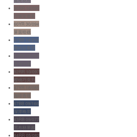
鸢尾花冠
90RR 16/095
印第安鹿革
60YR 30/094
莱茵暗礁
67BB 14/216
撒哈拉夜空
50RB 13/107
蓝莓司康
82RR 10/097
樱桃巧克力
47YR 18/085
咖啡香颂
67BB 09/166
深潭晚景
43RB 09/077
黑布林果酱
84RR 05/082