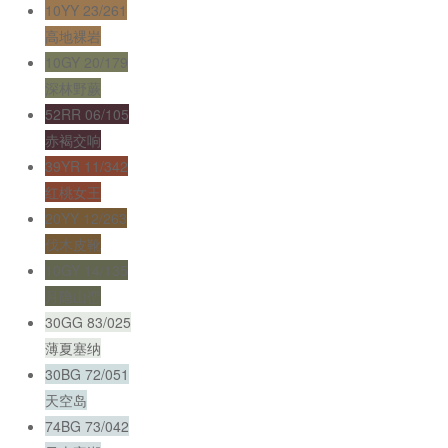
10YY 23/261
高地裸岩
10GY 20/179
深林野蕨
52RR 06/105
赤褐交响
39YR 11/342
红桃女王
20YY 12/263
伐木皮靴
10GY 14/135
月隐山峦
30GG 83/025
薄夏塞纳
30BG 72/051
天空岛
74BG 73/042