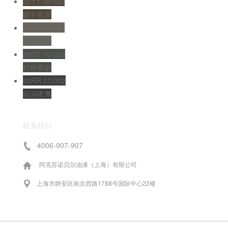
30YY 08/082
暖冬焦炭
53YY 15/038
湖岸野石
29GY 10/029
松林夜歌
60RR 07/002
岩洞夜鹰
联系我们
4006-907-907
阿克苏诺贝尔油漆（上海）有限公司
上海市静安区南京西路1788号国际中心22楼