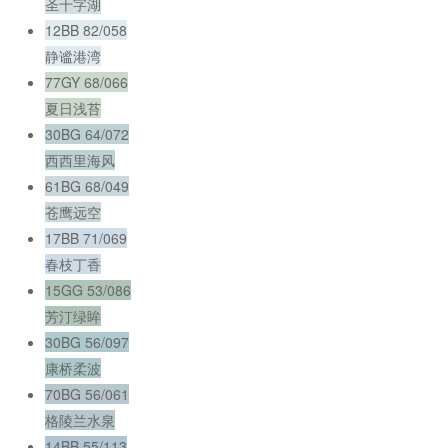
圣十字湖
12BB 82/058
静谧港湾
77GY 68/066
夏日浅苔
30BG 64/072
西西里海风
61BG 68/049
苍鹰远空
17BB 71/069
春枝丁香
15GG 53/086
芳汀绿眸
30BG 56/097
康桥柔波
70BG 56/061
格陵兰水泉
14BB 55/113