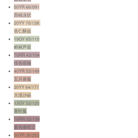
50YR 66/091
西柚冻饮
20YY 70/138
杏仁酥挞
19GY 65/110
鲜林芦笛
70RR 43/104
绯色呢喃
40YR 53/149
五月蔷薇
20YY 64/171
大漠沙砾
13GY 52/120
草叶集
70RR 32/139
暮色泰晤士
50YR 36/263