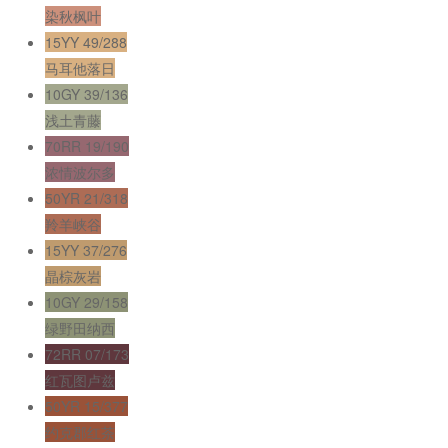
染秋枫叶
15YY 49/288
马耳他落日
10GY 39/136
浅土青藤
70RR 19/190
浓情波尔多
50YR 21/318
羚羊峡谷
15YY 37/276
晶棕灰岩
10GY 29/158
绿野田纳西
72RR 07/173
红瓦图卢兹
50YR 15/377
约克郡红茶