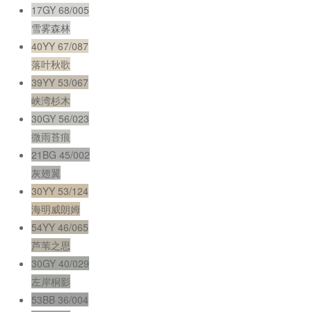
17GY 68/005
雪雾森林
40YY 67/087
落叶秋歌
39YY 53/067
峡湾杉木
30GY 56/023
微雨苔痕
21BG 45/002
灰翅翼
30YY 53/124
海明威朗姆
54YY 46/065
芦苇之思
30GY 40/029
左岸桐影
53BB 36/004