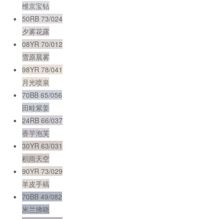
维京宝钻
50RB 73/024
夕雾花露
08YR 70/012
雪原晨雾
98YR 78/041
月光喷泉
70BB 65/056
田畦紫姜
24RB 66/037
香芋泡芙
30YR 63/031
积雨天空
90YR 73/029
羊皮手稿
70BB 49/082
米兰拂晓