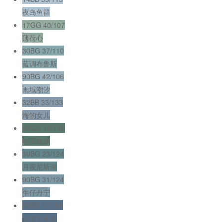
夜岛鱼群
17GG 40/107
薄荷心
30BG 37/110
蓝调布鲁斯
90BG 42/106
雨域潮汐
32BB 33/133
海的女儿
26GG 19/130
煦风蛙塘
30BG 23/124
月夜尼斯湖
90BG 31/124
牛仔丹宁
30BB 17/158
吉维尼夜莲