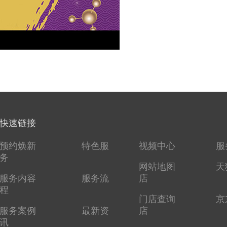
快速链接
预约焕新
特色服
视频中心
服
务
网站地图
天
服务内容
服务流
店
程
门店查询
京
服务案例
最新资
店
讯