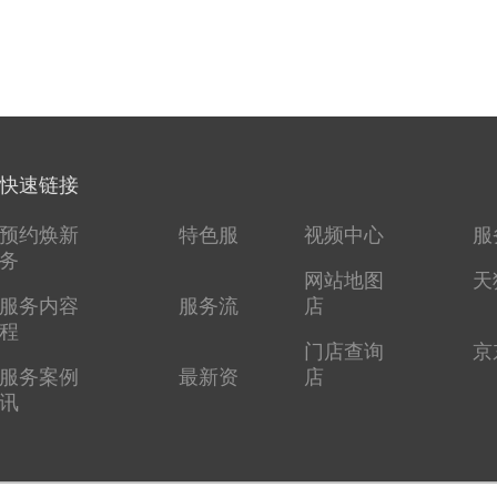
快速链接
预约焕新
特色服
视频中心
服
务
网站地图
天
服务内容
服务流
店
程
门店查询
京
服务案例
最新资
店
讯