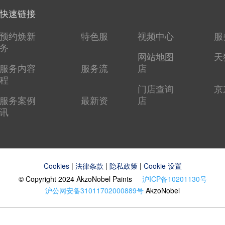
快速链接
预约焕新
特色服
视频中心
服
务
网站地图
天
服务内容
服务流
店
程
门店查询
京
服务案例
最新资
店
讯
Cookies
|
法律条款
|
隐私政策
|
Cookie 设置
© Copyright 2024 AkzoNobel Paints
沪ICP备10201130号
沪公网安备31011702000889号
AkzoNobel