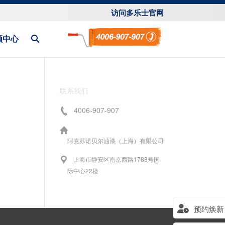
访问多乐士官网
频中心
联系我们
4006-907-907
阿克苏诺贝尔油漆（上海）有限公司
上海市静安区南京西路1788号国
际中心22楼
预约焕新