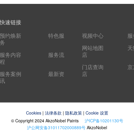
快速链接
预约焕新
特色服
视频中心
服
务
网站地图
天
服务内容
服务流
店
程
门店查询
京
服务案例
最新资
店
讯
Cookies
|
法律条款
|
隐私政策
|
Cookie 设置
© Copyright 2024 AkzoNobel Paints
沪ICP备10201130号
沪公网安备31011702000889号
AkzoNobel