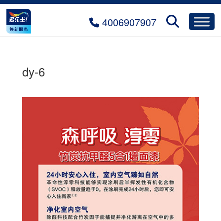
4006907907
dy-6