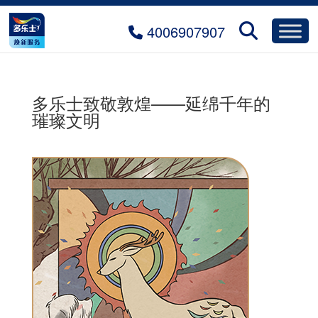
4006907907
多乐士致敬敦煌——延绵千年的
璀璨文明