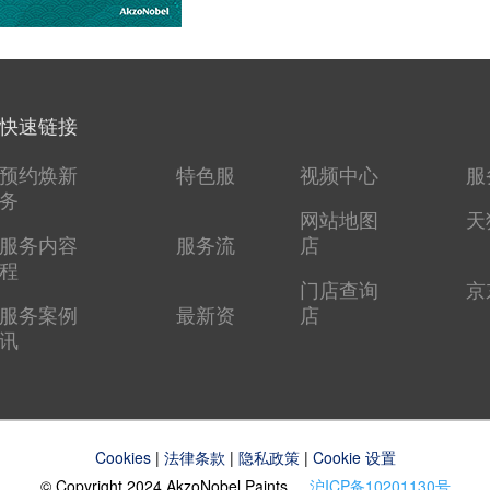
快速链接
预约焕新
特色服
视频中心
服
务
网站地图
天
服务内容
服务流
店
程
门店查询
京
服务案例
最新资
店
讯
Cookies
|
法律条款
|
隐私政策
|
Cookie 设置
© Copyright 2024 AkzoNobel Paints
沪ICP备10201130号