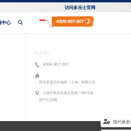
访问多乐士官网
频中心
联系我们
4006-907-907
阿克苏诺贝尔油漆（上海）有限公司
上海市静安区南京西路1788号国
际中心22楼
预约焕新