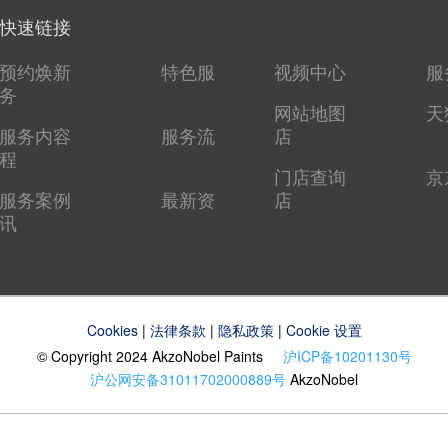
快速链接
预约焕新
特色服
视频中心
服
务
网站地图
天
服务内容
服务流
店
程
门店查询
京
服务案例
最新资
店
讯
Cookies
|
法律条款
|
隐私政策
|
Cookie 设置
© Copyright 2024 AkzoNobel Paints
沪ICP备10201130号
沪公网安备31011702000889号
AkzoNobel