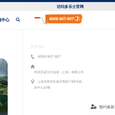
访问多乐士官网
频中心
联系我们
4006-907-907
阿克苏诺贝尔油漆（上海）有限公司
上海市静安区南京西路1788号国
际中心22楼
预约焕新