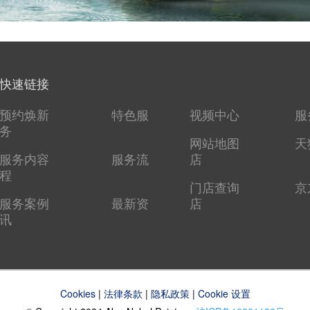
快速链接
预约焕新
特色服
视频中心
服
务
网站地图
天
服务内容
服务流
店
程
门店查询
京
服务案例
最新资
店
讯
Cookies
|
法律条款
|
隐私政策
|
Cookie 设置