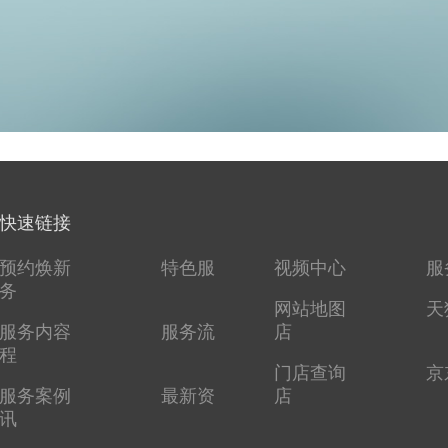
快速链接
预约焕新
特色服
视频中心
服
务
网站地图
天
服务内容
服务流
店
程
门店查询
京
服务案例
最新资
店
讯