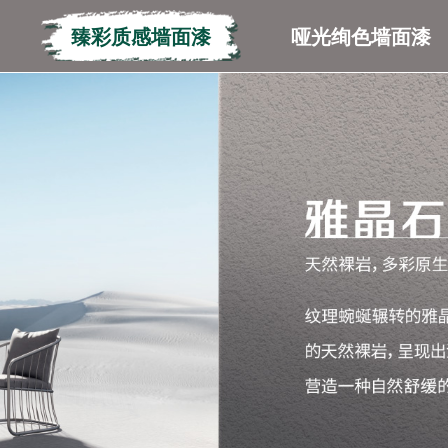
臻彩质感墙面漆
哑光绚色墙面漆