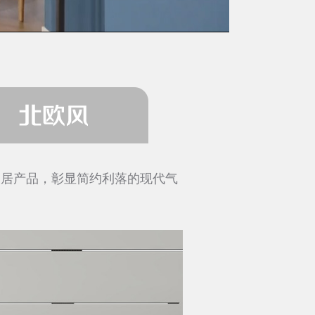
搭配，再搭配粗布软装和清新绿
色彩取