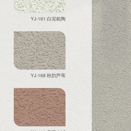
YJ-161 白泥粗陶
YJ-168 秋韵芦苇