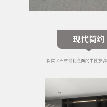
落的现代气
色彩取自于白泥、陶土的雅晶