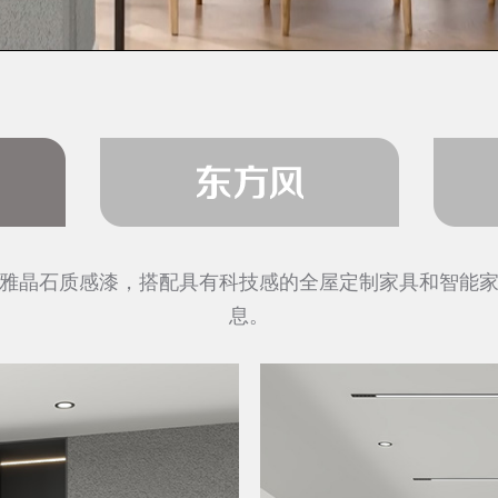
石质感漆，与手作质感原木家具和室内枯山水置景是绝佳
植，就能打造一种独具气质的东方格调。