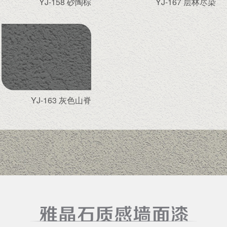
YJ-158 砂陶棕
YJ-167 层林尽染
YJ-163 灰色山脊