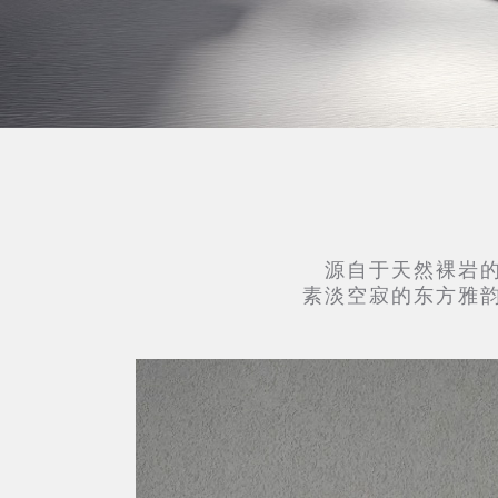
源自于天然裸岩
素淡空寂的东方雅