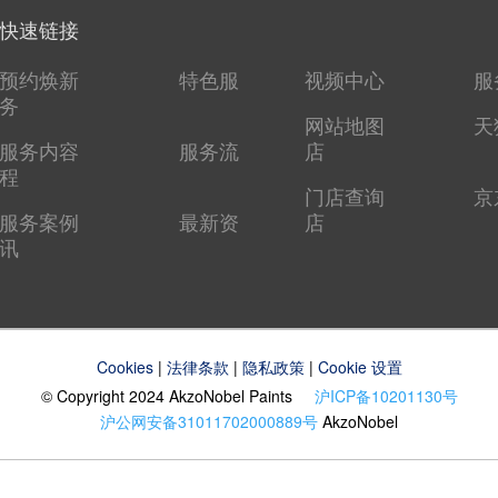
快速链接
预约焕新
特色服
视频中心
服
务
网站地图
天
服务内容
服务流
店
程
门店查询
京
服务案例
最新资
店
讯
Cookies
|
法律条款
|
隐私政策
|
Cookie 设置
© Copyright 2024 AkzoNobel Paints
沪ICP备10201130号
沪公网安备31011702000889号
AkzoNobel