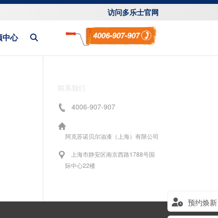
访问多乐士官网
频中心
联系我们
4006-907-907
阿克苏诺贝尔油漆（上海）有限公司
上海市静安区南京西路1788号国
际中心22楼
预约焕新