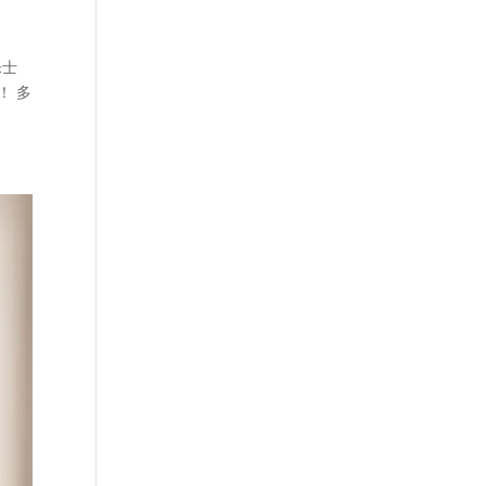
乐士
！ 多