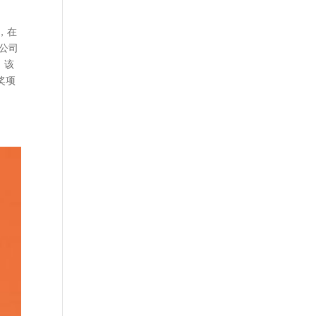
，在
公司
，该
奖项