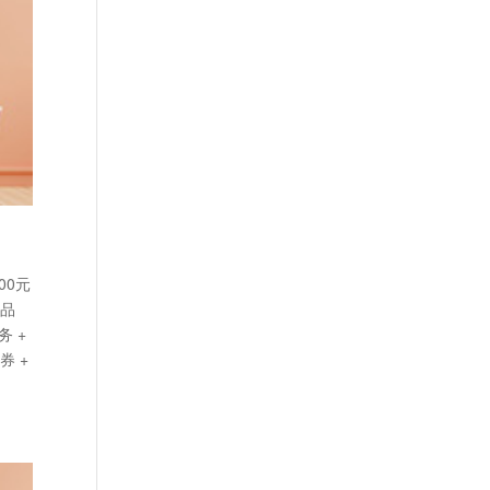
00元
产品
 +
券 +