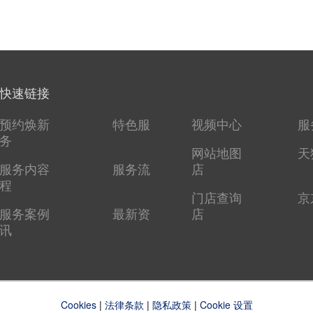
快速链接
预约焕新
特色服
视频中心
服
务
网站地图
天
服务内容
服务流
店
程
门店查询
京
服务案例
最新资
店
讯
Cookies
|
法律条款
|
隐私政策
|
Cookie 设置