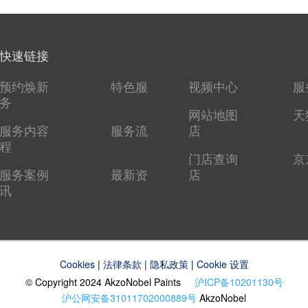
快速链接
预约焕新
特色服
视频中心
服
务
网站地图
天
服务内容
服务流
店
程
门店查询
京
服务案例
最新资
店
讯
Cookies
|
法律条款
|
隐私政策
|
Cookie 设置
© Copyright 2024 AkzoNobel Paints
沪ICP备10201130号
沪公网安备31011702000889号
AkzoNobel