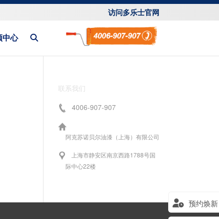
访问多乐士官网
频中心
联系我们
4006-907-907
阿克苏诺贝尔油漆（上海）有限公司
上海市静安区南京西路1788号国
际中心22楼
预约焕新