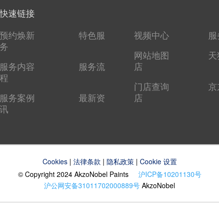
快速链接
预约焕新
特色服
视频中心
服
务
网站地图
天
服务内容
服务流
店
程
门店查询
京
服务案例
最新资
店
讯
Cookies
|
法律条款
|
隐私政策
|
Cookie 设置
© Copyright 2024 AkzoNobel Paints
沪ICP备10201130号
沪公网安备31011702000889号
AkzoNobel